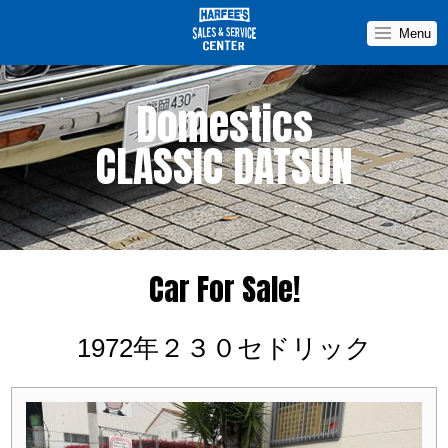
Menu
Domestics
CLASSIC DATSUN
Car For Sale
Car For Sale
Parts
Parts
Car For Sale!
1972年２３０セドリック
News&Topics
You Tube