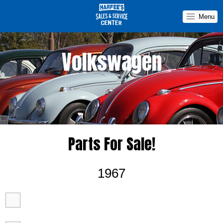
Menu
Volkswagen
Car For Sale
Car For Sale
Parts
Parts
Parts For Sale!
1967
News&Topics
You Tube