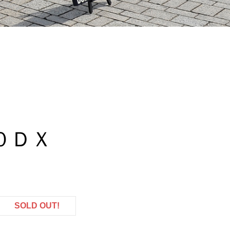
０ＤＸ
SOLD OUT!