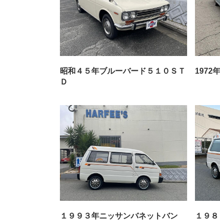
昭和４５年ブルーバード５１０ＳＴ
197
Ｄ
１９９３年ニッサンバネットバン
１９８